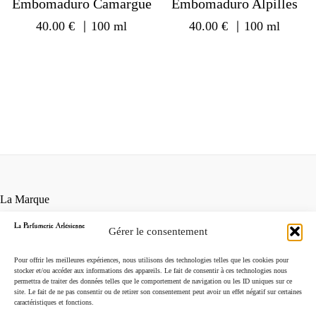
Embomaduro Camargue
Embomaduro Alpilles
40.00
€
｜100 ml
40.00
€
｜100 ml
La Marque
Contact
Gérer le consentement
Points de vente
Conditions générales de vente
Pour offrir les meilleures expériences, nous utilisons des technologies telles que les cookies pour
Mentions légales
stocker et/ou accéder aux informations des appareils. Le fait de consentir à ces technologies nous
permettra de traiter des données telles que le comportement de navigation ou les ID uniques sur ce
Instagram
site. Le fait de ne pas consentir ou de retirer son consentement peut avoir un effet négatif sur certaines
caractéristiques et fonctions.