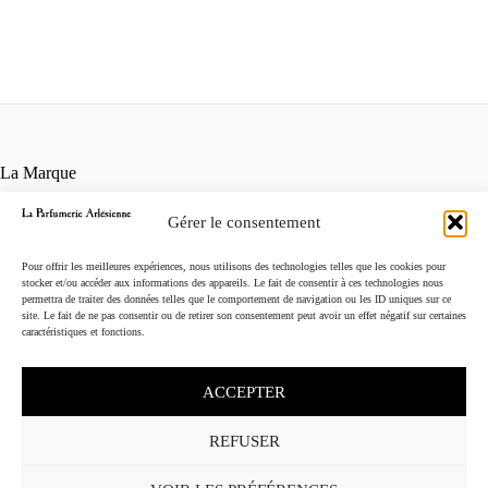
La Marque
Contact
Gérer le consentement
Points de vente
Conditions générales de vente
Pour offrir les meilleures expériences, nous utilisons des technologies telles que les cookies pour
Mentions légales
stocker et/ou accéder aux informations des appareils. Le fait de consentir à ces technologies nous
permettra de traiter des données telles que le comportement de navigation ou les ID uniques sur ce
Instagram
site. Le fait de ne pas consentir ou de retirer son consentement peut avoir un effet négatif sur certaines
caractéristiques et fonctions.
ACCEPTER
REFUSER