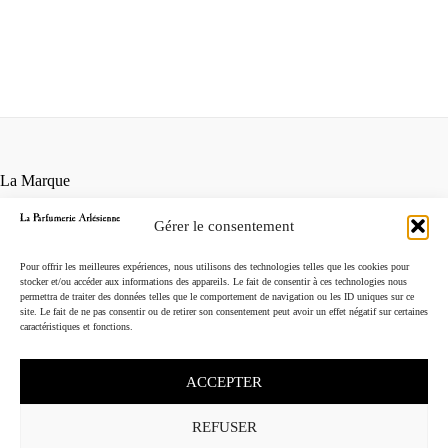
La Marque
Contact
Gérer le consentement
Points de vente
Conditions générales de vente
Pour offrir les meilleures expériences, nous utilisons des technologies telles que les cookies pour
Mentions légales
stocker et/ou accéder aux informations des appareils. Le fait de consentir à ces technologies nous
permettra de traiter des données telles que le comportement de navigation ou les ID uniques sur ce
Instagram
site. Le fait de ne pas consentir ou de retirer son consentement peut avoir un effet négatif sur certaines
caractéristiques et fonctions.
ACCEPTER
REFUSER