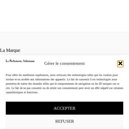
La Marque
Contact
Gérer le consentement
Points de vente
Conditions générales de vente
Pour offrir les meilleures expériences, nous utilisons des technologies telles que les cookies pour
Mentions légales
stocker et/ou accéder aux informations des appareils. Le fait de consentir à ces technologies nous
permettra de traiter des données telles que le comportement de navigation ou les ID uniques sur ce
Instagram
site. Le fait de ne pas consentir ou de retirer son consentement peut avoir un effet négatif sur certaines
caractéristiques et fonctions.
ACCEPTER
REFUSER