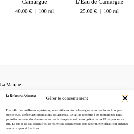
Camargue
L’Eau de Camargue
40.00
€
｜100 ml
25.00
€
｜100 ml
La Marque
Contact
Gérer le consentement
Points de vente
Conditions générales de vente
Pour offrir les meilleures expériences, nous utilisons des technologies telles que les cookies pour
Mentions légales
stocker et/ou accéder aux informations des appareils. Le fait de consentir à ces technologies nous
permettra de traiter des données telles que le comportement de navigation ou les ID uniques sur ce
Instagram
site. Le fait de ne pas consentir ou de retirer son consentement peut avoir un effet négatif sur certaines
caractéristiques et fonctions.