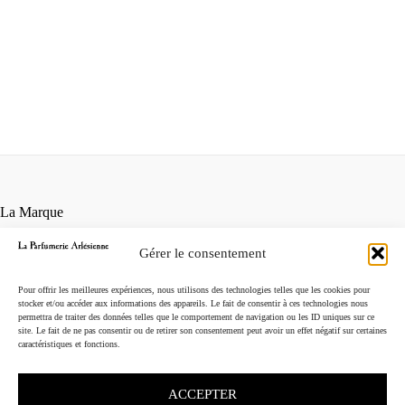
La Marque
Contact
Gérer le consentement
Points de vente
Conditions générales de vente
Pour offrir les meilleures expériences, nous utilisons des technologies telles que les cookies pour
Mentions légales
stocker et/ou accéder aux informations des appareils. Le fait de consentir à ces technologies nous
permettra de traiter des données telles que le comportement de navigation ou les ID uniques sur ce
Instagram
site. Le fait de ne pas consentir ou de retirer son consentement peut avoir un effet négatif sur certaines
caractéristiques et fonctions.
ACCEPTER