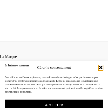
La Marque
Contact
Gérer le consentement
Points de vente
Conditions générales de vente
Pour offrir les meilleures expériences, nous utilisons des technologies telles que les cookies pour
Mentions légales
stocker et/ou accéder aux informations des appareils. Le fait de consentir à ces technologies nous
permettra de traiter des données telles que le comportement de navigation ou les ID uniques sur ce
Instagram
site. Le fait de ne pas consentir ou de retirer son consentement peut avoir un effet négatif sur certaines
caractéristiques et fonctions.
ACCEPTER