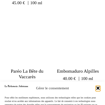
45.00
€
｜100 ml
Paréo La Bête du
Embomaduro Alpilles
Vaccarès
40.00
€
｜100 ml
40.00
€
Gérer le consentement
Pour offrir les meilleures expériences, nous utilisons des technologies telles que les cookies pour
stocker et/ou accéder aux informations des appareils. Le fait de consentir à ces technologies nous
permettra de traiter des données telles que le comportement de navigation ou les ID uniques sur ce