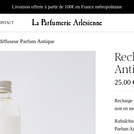
Livraison offerte à partir de 100€ en France métropolitaine
ONTACT
diffuseur Parfum Antique
Rec
Ant
25.00
Recharge 
noir en mo
Rafraîchis
Parfum Ant