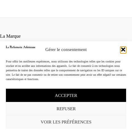
La Marque
Contact
Gérer le consentement
Points de vente
Conditions générales de vente
Pour offrir les meilleures expériences, nous utilisons des technologies telles que les cookies pour
Mentions légales
stocker et/ou accéder aux informations des appareils. Le fait de consentir à ces technologies nous
permettra de traiter des données telles que le comportement de navigation ou les ID uniques sur ce
Instagram
site. Le fait de ne pas consentir ou de retirer son consentement peut avoir un effet négatif sur certaines
caractéristiques et fonctions.
ACCEPTER
REFUSER
VOIR LES PRÉFÉRENCES
English