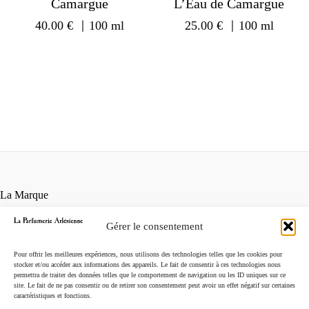
Camargue
L’Eau de Camargue
40.00
€
｜100 ml
25.00
€
｜100 ml
La Marque
Contact
Gérer le consentement
Points de vente
Conditions générales de vente
Pour offrir les meilleures expériences, nous utilisons des technologies telles que les cookies pour
Mentions légales
stocker et/ou accéder aux informations des appareils. Le fait de consentir à ces technologies nous
permettra de traiter des données telles que le comportement de navigation ou les ID uniques sur ce
Instagram
site. Le fait de ne pas consentir ou de retirer son consentement peut avoir un effet négatif sur certaines
caractéristiques et fonctions.