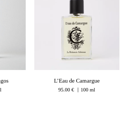
ngos
L’Eau de Camargue
l
95.00
€
｜100 ml