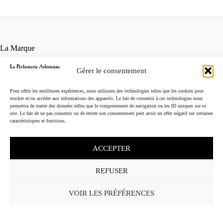
La Marque
Contact
Gérer le consentement
Points de vente
Conditions générales de vente
Pour offrir les meilleures expériences, nous utilisons des technologies telles que les cookies pour
Mentions légales
stocker et/ou accéder aux informations des appareils. Le fait de consentir à ces technologies nous
permettra de traiter des données telles que le comportement de navigation ou les ID uniques sur ce
Instagram
site. Le fait de ne pas consentir ou de retirer son consentement peut avoir un effet négatif sur certaines
caractéristiques et fonctions.
ACCEPTER
REFUSER
VOIR LES PRÉFÉRENCES
English