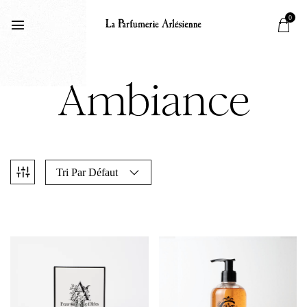
0
Ambiance
Tri Par Défaut