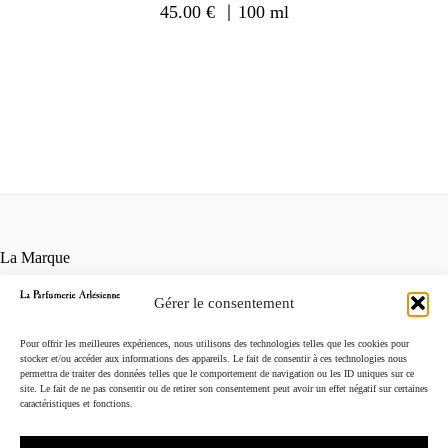
45.00
€
｜100 ml
La Marque
Contact
Gérer le consentement
Points de vente
Conditions générales de vente
Pour offrir les meilleures expériences, nous utilisons des technologies telles que les cookies pour
Mentions légales
stocker et/ou accéder aux informations des appareils. Le fait de consentir à ces technologies nous
permettra de traiter des données telles que le comportement de navigation ou les ID uniques sur ce
Instagram
site. Le fait de ne pas consentir ou de retirer son consentement peut avoir un effet négatif sur certaines
caractéristiques et fonctions.