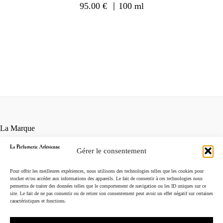
95.00
€
｜100 ml
La Marque
Contact
Gérer le consentement
Points de vente
Conditions générales de vente
Pour offrir les meilleures expériences, nous utilisons des technologies telles que les cookies pour
Mentions légales
stocker et/ou accéder aux informations des appareils. Le fait de consentir à ces technologies nous
permettra de traiter des données telles que le comportement de navigation ou les ID uniques sur ce
Instagram
site. Le fait de ne pas consentir ou de retirer son consentement peut avoir un effet négatif sur certaines
caractéristiques et fonctions.